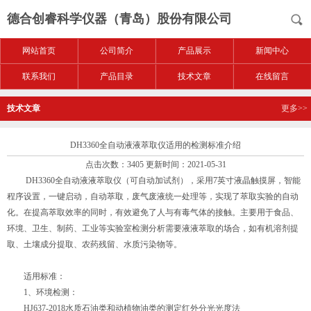
德合创睿科学仪器（青岛）股份有限公司
网站首页
公司简介
产品展示
新闻中心
联系我们
产品目录
技术文章
在线留言
技术文章
更多>>
DH3360全自动液液萃取仪适用的检测标准介绍
点击次数：3405 更新时间：2021-05-31
DH3360全自动液液萃取仪（可自动加试剂），采用7英寸液晶触摸屏，智能
程序设置，一键启动，自动萃取，废气废液统一处理等，实现了萃取实验的自动
化。在提高萃取效率的同时，有效避免了人与有毒气体的接触。主要用于食品、
环境、卫生、制药、工业等实验室检测分析需要液液萃取的场合，如有机溶剂提
取、土壤成分提取、农药残留、水质污染物等。
适用标准：
1、环境检测：
HJ637-2018水质石油类和动植物油类的测定红外分光光度法