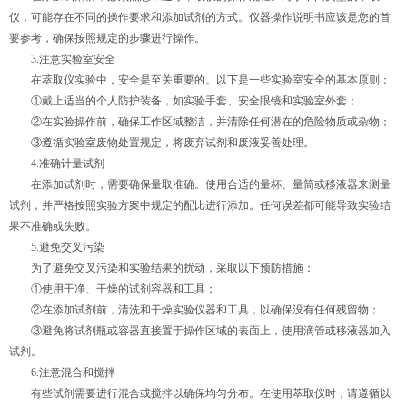
仪，可能存在不同的操作要求和添加试剂的方式。仪器操作说明书应该是您的首
要参考，确保按照规定的步骤进行操作。
3.注意实验室安全
在萃取仪实验中，安全是至关重要的。以下是一些实验室安全的基本原则：
①戴上适当的个人防护装备，如实验手套、安全眼镜和实验室外套；
②在实验操作前，确保工作区域整洁，并清除任何潜在的危险物质或杂物；
③遵循实验室废物处置规定，将废弃试剂和废液妥善处理。
4.准确计量试剂
在添加试剂时，需要确保量取准确。使用合适的量杯、量筒或移液器来测量
试剂，并严格按照实验方案中规定的配比进行添加。任何误差都可能导致实验结
果不准确或失败。
5.避免交叉污染
为了避免交叉污染和实验结果的扰动，采取以下预防措施：
①使用干净、干燥的试剂容器和工具；
②在添加试剂前，清洗和干燥实验仪器和工具，以确保没有任何残留物；
③避免将试剂瓶或容器直接置于操作区域的表面上，使用滴管或移液器加入
试剂。
6.注意混合和搅拌
有些试剂需要进行混合或搅拌以确保均匀分布。在使用萃取仪时，请遵循以