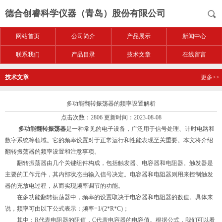
德合创睿科学仪器（青岛）股份有限公司
网站首页
公司简介
产品展示
新闻中心
联系我们
产品目录
技术文章
在线留言
技术文章
更多>>
多功能翻转振荡器的频率设置解析
点击次数：2806 更新时间：2023-08-08
多功能翻转振荡器
是一种常见的电子设备，广泛用于信号处理、计时电路和
数字系统等领域。它的频率设置对于正常运行和性能表现至关重要。本文将介绍
翻转振荡器的频率设置和注意事项。
翻转振荡器由几个关键组件构成，包括触发器、电容器和电阻器。触发器是
主要的工作元件，其内部状态由输入信号决定。电容器和电阻器则用来控制触发
器的充放电过程，从而实现频率调节的功能。
在多功能翻转振荡器中，频率的设置取决于电容器和电阻器的数值。具体来
说，频率可由以下公式表示：频率=1/(2*R*C)；
其中：R代表电阻器的阻值，C代表电容器的电容值。根据公式，我们可以看