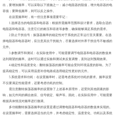
出，要增加频率，可以采取以下措施之一：减小电阻器的阻值，增大电容器的电
容值；要降低频率，则可以反之操作。
在设置频率时，有一些注意事项需要牢记：
1.选择适当的电阻器和电容器：根据所需频率范围和设计要求，选取合适的
电阻器和电容器。注意它们的耐压和容差等参数，确保能够满足系统的需求。
2.防止干扰信号：振荡器频率的稳定性对于系统的正常运行至关重要。在选
择电阻器和电容器时，应注意其抗干扰能力，尽量选择对外界干扰信号不敏感的
元件。
3.参数调节和测试：在实际使用中，可能需要调节电阻器和电容器的数值来
达到期望的频率。这时可以通过实验和测试来反复调整，直到达到预期效果。
4.稳定性和温度变化：翻转振荡器的频率可能会受到环境温度的影响。为了
提高稳定性，可以采用温度补偿电路或选用稳定性更好的元件。
5.系统需求和功耗：在设置频率时，还需考虑系统对功耗的要求。频率设置
不仅要满足性能需求，还要考虑功耗的控制。
需注意翻转振荡器频率的设置除了上述基本原理外，还受到其他因素的影
响，如元件间的耦合效应、信号锁定、噪声等。因此，在实际应用中，可能需要
根据具体情况对频率进行微调。
多功能翻转振荡器频率的设置是通过调整电阻器和电容器的数值来实现的。
在设置频率时，需要选择适当的元件，并考虑稳定性、温度变化、功耗以及系统