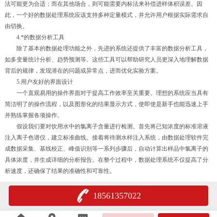
法可能更为合适；而在其他场合，则可能需要内标法来补偿进样体积误差。因
此，一个好的数据处理系统应该支持多种定量模式，并允许用户根据实际需求自
由切换。
4.*的数据分析工具
除了基本的数据处理功能之外，先进的系统还提供了丰富的数据分析工具，
如多变量统计分析、趋势预测等。这些工具可以帮助研究人员更深入地理解数据
背后的规律，发现潜在的问题或异常点，进而优化实验方案。
5.用户友好的界面设计
一个直观易用的操作界面对于提高工作效率至关重要。理想的系统应当具有
简洁明了的操作流程，以及图形化的结果显示方式，使即使是新手也能迅速上手
并熟练掌握各项操作。
假设我们要对饮用水中的氯离子含量进行检测。首先将已知浓度的标准溶液
注入离子色谱仪，建立标准曲线。接着将待测水样注入系统，由数据处理软件完
成数据采集、基线校正、峰值识别等一系列步骤后，自动计算出样品中氯离子的
具体浓度，并生成详细的分析报告。在整个过程中，数据处理系统不仅提高了分
析速度，还确保了结果的准确性和可靠性。
18561357022