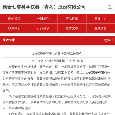
德合创睿科学仪器（青岛）股份有限公司
网站首页
公司简介
产品展示
新闻中心
联系我们
产品目录
技术文章
在线留言
技术文章
更多>>
台式离子色谱仪的数据处理系统简介
点击次数：1386 更新时间：2025-06-12
在现代化学分析领域，离子色谱（IC）技术因其高灵敏度、选择性和可靠性
而被广泛应用于环境监测、食品检测、制药工业等多个领域。
台式离子色谱仪
作
为实验室中常见的设备，其数据处理系统的性能直接影响到分析结果的准确性与
效率。本文将深入探讨它的数据处理系统，并分析其关键特性及其对实验结果的
影响。
离子色谱仪的数据处理系统是整个仪器的核心组成部分之一，它负责从检测
器接收信号并进行一系列复杂的运算和处理，最终生成可供分析人员使用的报
告。其基本功能包括：
1.数据采集：实时采集来自检测器的电信号，并将其转换为数字格式存储于