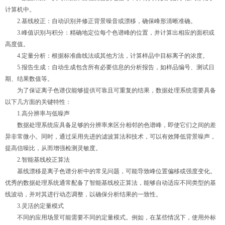
计算机中。
2.基线校正：自动识别并修正背景噪音或漂移，确保峰形清晰准确。
3.峰值识别与积分：精确地定位每个色谱峰的位置，并计算出相应的面积或
高度值。
4.定量分析：根据标准曲线法或其他方法，计算样品中目标离子的浓度。
5.报告生成：自动生成包含所有必要信息的分析报告，如样品编号、测试日
期、结果数值等。
为了保证离子色谱仪能够提供可靠且可重复的结果，数据处理系统需要具备
以下几方面的关键特性：
1.高分辨率与低噪声
数据处理系统应具备足够的分辨率来区分相邻的色谱峰，即使它们之间的差
异非常微小。同时，通过采用先进的滤波算法和技术，可以有效降低背景噪声，
提高信噪比，从而增强检测灵敏度。
2.智能基线校正算法
基线漂移是离子色谱分析中的常见问题，可能导致峰位置偏移或强度变化。
优秀的数据处理系统通常配备了智能基线校正算法，能够自动适应不同类型的基
线波动，并对其进行动态调整，以确保分析结果的一致性。
3.灵活的定量模式
不同的应用场景可能需要不同的定量模式。例如，在某些情况下，使用外标