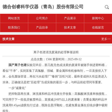
德合创睿科学仪器（青岛）股份有限公司
网站首页
公司简介
产品展示
新闻中心
联系我们
产品目录
技术文章
在线留言
技术文章
更多>>
离子色谱清洗废液的处理事项说明
点击次数：1566 更新时间：2025-09-12
国产离子色谱
实验完毕后，那几瓶无色或淡黄的废液常被随手倒进塑料桶，
看似“干净”，实则富集了高氯酸、强碱、重金属和有机修饰剂，一旦直接排入下
水，会先腐蚀管道，再在污水处理厂“毒倒”活性污泥，最终变成持久性盐类进入
水体。正确做法是把“后处理”当成实验的最后一步，与样品前处理同等重要。
一步“减量化”
把抑制器再生液、淋洗液和样品冲洗液分开收集：高氯酸淋洗液单独接瓶，
可回用于下一批低灵敏度样品，直接减少60%以上的废液量；含重金属的样品冲
洗液用0.45μm滤膜先行过滤，既除去悬浮颗粒，也避免重金属在后续步骤中吸附
损失。