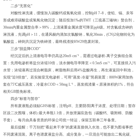
二步“无害化”
对酸性淋洗液，缓慢加入碳酸钙或氢氧化镁，控制pH 7–8，使铅、镉、汞等
形成难溶碳酸盐或氢氧化物沉淀；随后投加1‰的TMT（三巯基三嗪钠）螯合剂，
30min内重金属螯合率＞99%，上清液重金属浓度可降至ppb级。对含氰或含砷的
淋洗液，先调pH＞11，在通风橱内滴加次氯酸钠，氧化30min，(CN)2化物转化为
氰酸盐，砷则共沉淀为铁砷渣，最终残渣按HW29危废封装。
三步“脱盐降COD”
经沉淀后的上清液电导率仍高达20mS cm⁻¹，需通过电渗析-离子交换组合装
置：先用电渗析将盐分浓缩10倍，淡水侧电导率降至＜0.5mS cm⁻¹，可直接排入污
水管；浓缩液再过混合树脂床，树脂饱和后用4%盐酸再生，再生液返回中和池，
实现“近0排放”。若实验室无电渗析，可用“蒸发-冷凝”简易装置：800W家用加热
套在75℃减压蒸发，冷凝水COD＜50mg L⁻¹，蒸发残渣量＜原液体积的1%，符合
相关GB豁免标准。
四步“标签与暂存”
所有废液瓶必须贴GHS标签，注明pH、主要阴/阳离子浓度、处理日期；暂存
区设二次围堰，体积≥最大单瓶1.1倍，并放泄漏应急包（碳酸钙、吸附棉、防酸
手套）。每月由具备资质的环保公司统一转运，保留五联单三年备查。
最后提醒：千万别把“看起来干净”的废液直接倒入水池，也不要为图省事把
不同废液混装。离子色谱废液盐分高、成分复杂，一旦混合可能放出二氧化碳、