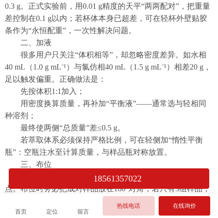
0.3 g。正式实验前，用0.01 g精度的天平“两两配对”，把重量
差控制在0.1 g以内；若杯体本身已超差，可在轻杯外壁贴胶
条作为“永恒配重”，一次性解决问题。
二、加液
很多用户只关注“体积相等”，却忽略密度差异。如水相
40 mL（1.0 g mL⁻¹）与氯仿相40 mL（1.5 g mL⁻¹）相差20 g，
足以触发偏重。正确做法是：
先按体积1:1加入；
用密度换算质量，再补加“平衡液”——通常选与轻相同
种溶剂；
最终使两侧“总质量”差≤0.5 g。
若萃取体系必须保持严格比例，可在轻侧加“惰性平衡
瓶”：空瓶注水至计算质量，与样品瓶对称放置。
三、布位
机械振荡萃取仪的转盘多为4、6、8位，旋转中心是支
18561357022
点。布位时务必把成对样品放在180°对角；若只有3组样品，
必须再加3只“平衡瓶”，形成三对镜像，否则会出现矢量不平
热线电话
在线询价
首页
定位
留言
衡。对于8位转盘，可记忆口诀：“1-5、2-6、3-7、4-8，先对