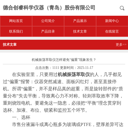
德合创睿科学仪器（青岛）股份有限公司
网站首页
公司简介
产品展示
新闻中心
联系我们
产品目录
技术文章
在线留言
技术文章
更多>>
机械振荡萃取仪怎样避免“偏重”现象发生？
点击次数：1111 更新时间：2025-11-17
在实验室里，只要用过
机械振荡萃取仪
的人，几乎都见
过“偏重”报警：仪器突然减速、面板闪红灯，甚至直接停
机。所谓“偏重”，并不是样品真的超重，而是旋转部件的“质
量分布”失去平衡，导致离心力不对称。轻则萃取效率下降，
重则烧毁电机。要避免这一隐患，必须把“平衡”理念贯穿到
选杯、加液、布位、锁紧和监控五个环节。
一、选杯
市售分液漏斗或离心瓶多为玻璃或PTFE，壁厚差异可达