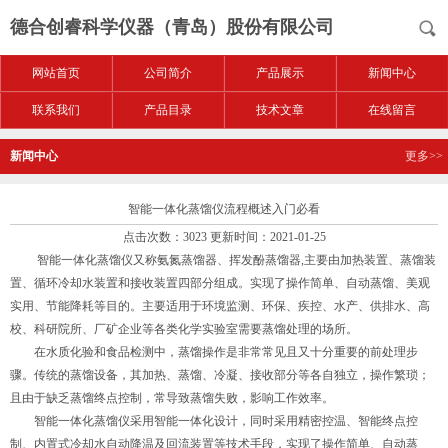
德合创睿科学仪器（青岛）股份有限公司
网站首页
公司简介
产品展示
新闻中心
联系我们
产品目录
技术文章
在线留言
新闻中心
更多>>
智能一体化蒸馏仪流程概述入门必看
点击次数：3023 更新时间：2021-01-25
智能一体化蒸馏仪又称氨氮蒸馏器、挥发酚蒸馏器,主要由加热装置、蒸馏装
置、循环冷却水装置和接收装置四部分组成。实现了操作简单、自动蒸馏、美观
实用、节能降耗等目的。主要适用于环境监测、环保、疾控、水产、供排水、高
校、科研院所、厂矿企业等各类化学实验室需要蒸馏处理的场所。
在水质化验和食品检测中，蒸馏操作是非常常见且又十分重要的前处理步
骤。传统的蒸馏设备，其加热、蒸馏、冷凝、接收部分等各自独立，操作繁琐；
且由于缺乏蒸馏终点控制，常导致蒸馏失败，影响工作效率。
智能一体化蒸馏仪采用智能一体化设计，同时采用精密控温、智能终点控
制、内置式冷却水自动降温及回流装置等技术手段，实现了操作简单、自动蒸