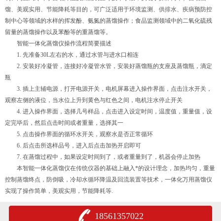
馏、美观实用、节能降耗等目的，可广泛适用于环境监测、供排水、疾病预防控
制中心等领域的水样的挥发酚、氨氮的蒸馏操作；食品监测领域中的二氧化硫残
留量的蒸馏操作以及苯酚等的重蒸馏等。
智能一体化蒸馏仪操作流程简要描述
1. 先准备30L左右的水，通过水管与进水口相连
2. 安装好冷凝管，连接好冷凝管水管，安装好蒸馏瓶的支座及蒸馏瓶，滴定
瓶
3. 插上主辅电源，打开电源开关，电机屏幕进入操作界面，点击注水开关，
观察左侧的液位，当水位上升到黄色与红色之间，电机注水停止开关
4. 进入操作界面，选择几号样品，点击进入设定时间，温度值，重量值，设
定完毕后，然后点击时间或者重量，选择其一
5. 点击操作界面的循环水开关，观察水是否正常循环
6. 后点击所选样品号，进入后点击加热开启即可
7. 在蒸馏过程中，如果设定时间到了，或者重量到了，机器会停止加热
本智能一体化蒸馏仪在传统仪器的基础上融入*的设计理念，加热均匀，重量
控制蒸馏终点，防倒吸，冷却水循环降温及回流装置等技术，一体化万用蒸馏仪
实现了操作简单，美观实用，节能降耗等.
18561357022