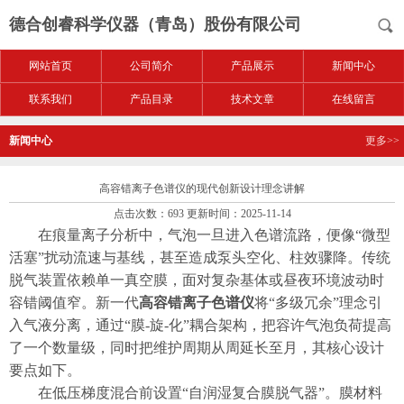
德合创睿科学仪器（青岛）股份有限公司
网站首页
公司简介
产品展示
新闻中心
联系我们
产品目录
技术文章
在线留言
新闻中心
更多>>
高容错离子色谱仪的现代创新设计理念讲解
点击次数：693 更新时间：2025-11-14
在痕量离子分析中，气泡一旦进入色谱流路，便像“微型
活塞”扰动流速与基线，甚至造成泵头空化、柱效骤降。传统
脱气装置依赖单一真空膜，面对复杂基体或昼夜环境波动时
容错阈值窄。新一代
高容错离子色谱仪
将“多级冗余”理念引
入气液分离，通过“膜-旋-化”耦合架构，把容许气泡负荷提高
了一个数量级，同时把维护周期从周延长至月，其核心设计
要点如下。
在低压梯度混合前设置“自润湿复合膜脱气器”。膜材料