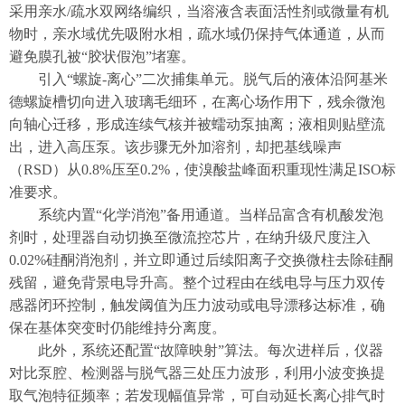
采用亲水/疏水双网络编织，当溶液含表面活性剂或微量有机
物时，亲水域优先吸附水相，疏水域仍保持气体通道，从而
避免膜孔被“胶状假泡”堵塞。
引入“螺旋-离心”二次捕集单元。脱气后的液体沿阿基米
德螺旋槽切向进入玻璃毛细环，在离心场作用下，残余微泡
向轴心迁移，形成连续气核并被蠕动泵抽离；液相则贴壁流
出，进入高压泵。该步骤无外加溶剂，却把基线噪声
（RSD）从0.8%压至0.2%，使溴酸盐峰面积重现性满足ISO标
准要求。
系统内置“化学消泡”备用通道。当样品富含有机酸发泡
剂时，处理器自动切换至微流控芯片，在纳升级尺度注入
0.02%硅酮消泡剂，并立即通过后续阳离子交换微柱去除硅酮
残留，避免背景电导升高。整个过程由在线电导与压力双传
感器闭环控制，触发阈值为压力波动或电导漂移达标准，确
保在基体突变时仍能维持分离度。
此外，系统还配置“故障映射”算法。每次进样后，仪器
对比泵腔、检测器与脱气器三处压力波形，利用小波变换提
取气泡特征频率；若发现幅值异常，可自动延长离心排气时