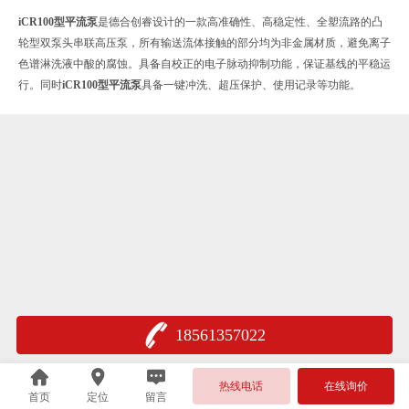
iCR100型平流泵
是德合创睿设计的一款高准确性、高稳定性、全塑流路的凸
轮型双泵头串联高压泵，所有输送流体接触的部分均为非金属材质，避免离子
色谱淋洗液中酸的腐蚀。具备自校正的电子脉动抑制功能，保证基线的平稳运
行。同时
iCR100型平流泵
具备一键冲洗、超压保护、使用记录等功能。
18561357022
热线电话
在线询价
首页
定位
留言