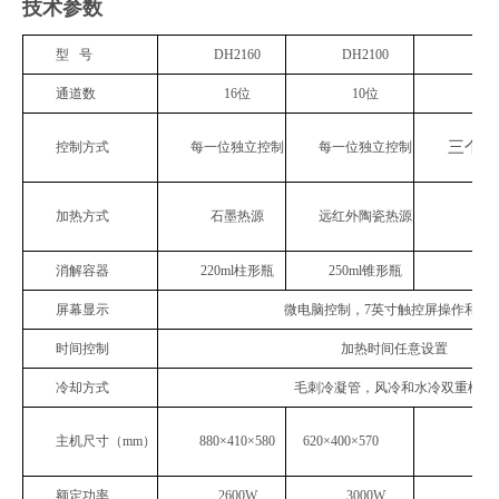
技术参数
型 号
DH2160
DH2100
DH
通道数
16位
10位
三个加
控制方式
每一位独立控制
每一位独立控制
加热方式
石墨热源
远红外陶瓷热源
远
消解容器
220ml柱形瓶
250ml锥形瓶
2
屏幕显示
微电脑控制，7英寸触控屏操作和显
时间控制
加热时间任意设置
冷却方式
毛刺冷凝管，风冷和水冷双重模式
主机尺寸（mm）
880×410×580
620×400×570
73
额定功率
2600W
3000W