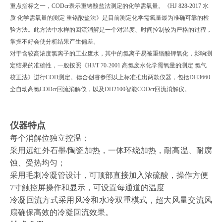
重点指标之一，
CODcr表示重铬酸盐法测定的化学需氧量。《HJ 828-2017 水
质 化学需氧量的测定 重铬酸盐法》是目前测定化学需氧量最为准确可靠的检
验方法。此方法中水样的回流消解是一个对温度、时间控制较为严格的过程，
掌握不好会使分析结果产生偏差。
对于含较高浓度氯离子的工业废水，其中的氯离子易被重铬酸钾氧化，影响测
定结果的准确性，一般按照《
HJ/T 70-2001 高氯废水化学需氧量的测定 氯气
校正法》进行COD测定。
德合创睿参照以上标准推出两款仪器，包括
D
H
3660
全自动高氯C
ODcr
回流消解仪，以及
DH
2100智能C
OD
cr回流消解仪。
仪器特点
每个消解位独立控温；
采用远红外石墨/陶瓷加热，一体环绕加热，耐高温、耐腐
蚀、受热均匀；
采用毛刺冷凝管设计，可顶部直接加入浓硫酸，操作方便
7寸触控屏操作和显示，可设置每通道的温度
冷凝回流方式采用风冷和水冷双重模式，超大风量交流风
扇确保高效的冷凝回流效果。