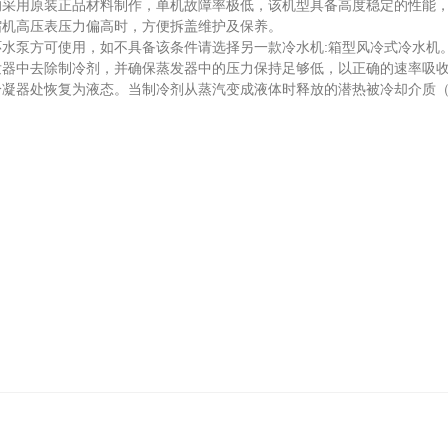
均采用原装正品材料制作，单机故障率极低，该机型具备高度稳定的性能
机高压表压力偏高时，方便拆盖维护及保养。
泵方可使用，如不具备该条件请选择另一款冷水机:箱型风冷式冷水机
中去除制冷剂，并确保蒸发器中的压力保持足够低，以正确的速率吸收
冷凝器处恢复为液态。当制冷剂从蒸汽变成液体时释放的潜热被冷却介质