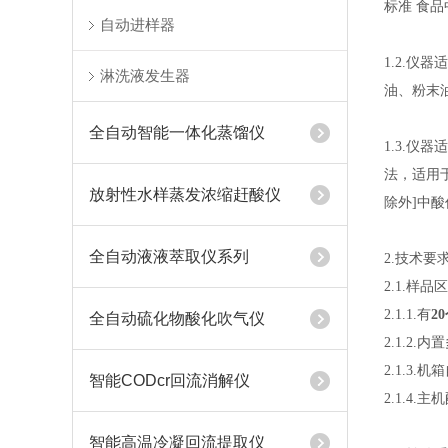
标准
食品
自动进样器
1.2
.
仪器适
淋洗液发生器
油、粉末
全自动智能一体化蒸馏仪
1.3.
法，
适用
放射性水样蒸发浓缩赶酸仪
除外]中
全自动液液萃取仪系列
2.技术要
2.
1
.样品区
2
.
1
.1.有
2
全自动硫化物酸化吹气仪
2.
1
.
2
.内
2.1.3.
机箱
智能CODcr回流消解仪
2.1.
智能高温冷凝回流提取仪