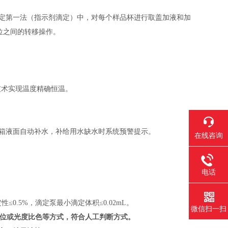
测定第一法（指示剂滴定）中，对每个样品杯进行取盖加液和加
位之间的转移操作。
温技术实现温度精确恒温。
浴箱液面自动补水，补给用水缺水时系统预警提示。
在线咨询
电话
定性≤0.5%，滴定泵最小滴定体积≤0.02mL。
微信扫一扫
位或光度比色等方式，符合人工判断方式。