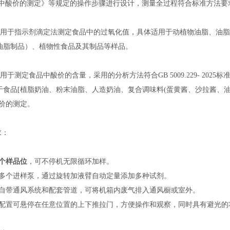
中酸价的测定
》等规定的操作步骤进行设计，测量全过程符合标准方法要
用于
指示剂滴定法
测定食品中的过氧化值，具体适用于动植物油脂、油脂
油脂制品）、植物性食品及其制品等样品。
仪器适用于测定食品中酸价的含量，采用的分析方法符合
GB 5009.229- 2025
标
于食品
[植脂奶油、粉末油脂、人造奶油、复合调味料(蛋黄酱、沙拉酱、
酸价的测定
。
求：
0个
样品位
，可不停机无限循环加样。
置多个进样泵，通过旋转加液臂自动定量添加多种试剂。
自带通风系统和配套管道，可将机箱内废气排入通风橱或室外。
4.主机配置可悬停在任意位置的上下推拉门，方便操作和观察，同时具有避光