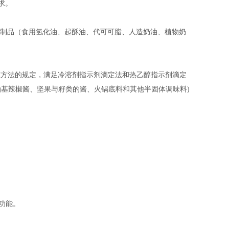
求。
制品（食用氢化油、起酥油、代可可脂、人造奶油、植物奶
准方法的规定，满足冷溶剂指示剂滴定法和热乙醇指示剂滴定
油基辣椒酱、坚果与籽类的酱、火锅底料和其他半固体调味料)
的功能。