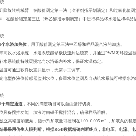
系统
用升降旋转机械臂，在酸价测定第一法（冷溶剂指示剂滴定）和过氧化值
作；在酸价测定第三法（热乙醇指示剂滴定）中进行样品杯水浴位和样品
系统
1个水浴加热位
，用于酸价测定第三法中乙醇和样品混合液的加热。
2.大功率高效水浴系统，水浴系统能够极快速到达稳态，并通过PWM闭环控
水浴补水系统能持续缓慢地向水浴锅内补水，保证水温稳定。
水浴温度可通过软件设置并显示，无需手工调节。
使用光电型多液位传感器监测水位，多重水位监测及自动给水系统可根据水
统
1个滴定通道，
不同的滴定项目可以自由进行切换。
定位具备搅拌功能，加液时由磁子搅拌混合，确保样品溶解。
独立高精度加液泵
，指示剂加液量可控制在1.00±0.005 mL，加液泵的稳
结果采用仿生人眼判断，根据
R
GB
数据精确判断终点，非电压、电流、电