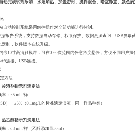
自动完成试剂添加、水浴加热、加盖密封、搅拌混合、暗室静置、颜色滴
通讯
作站自动控制系统采用触控操作对全部功能进行控制。
*的数据报告系统，支持数据自动存储、权限保护、数据溯源查阅、USB屏幕截图、
化定制，软件版本在线升级。
.主机内嵌10寸高清触摸屏，可在0-60度范围内任意角度悬停，方便不同用户操
支持wifi连接、USB连接。
标：
测定方法
：冷溶剂指示剂滴定法
频率：
≤5 min/样
RSD）：≤
3
%（0.1mg/L的标准滴定溶液，同一样品种类）
：热乙醇指示剂滴定法
频率：
≤8 min/样（乙醇添加量50ml）